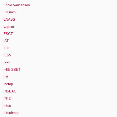
Ecole Vaucanson
EICnam
ENASS
Enjmin
ESGT
IAT
ICH
ICSV
IFFI
IHIE-SSET
IIM
Inetop
INSEAC
INTD
Intec
Intechmer