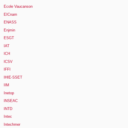
Ecole Vaucanson
EICnam
ENASS
Enjmin
ESGT
IAT
ICH
ICSV
IFFI
IHIE-SSET
IIM
Inetop
INSEAC
INTD
Intec
Intechmer