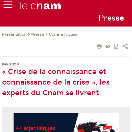
Pr
es
s
e
Présentation
Presse
Communiqués
PARUTION
« Crise de la connaissance et
connaissance de la crise », les
experts du Cnam se livrent