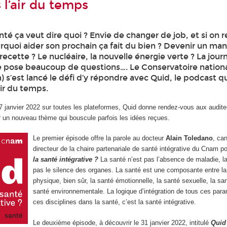
 l’air du temps
té ça veut dire quoi ? Envie de changer de job, et si on 
rquoi aider son prochain ça fait du bien ? Devenir un ma
 recette ? Le nucléaire, la nouvelle énergie verte ? La journ
se pose beaucoup de questions…. Le Conservatoire nationa
 s’est lancé le défi d’y répondre avec Quid, le podcast q
air du temps.
17 janvier 2022 sur toutes les plateformes, Quid donne rendez-vous aux audite
r un nouveau thème qui bouscule parfois les idées reçues.
Le premier épisode offre la parole au docteur
Alain Toledano
, ca
directeur de la chaire partenariale de santé intégrative du Cnam p
la santé intégrative ?
La santé n’est pas l’absence de maladie, la
pas le silence des organes. La santé est une composante entre la
physique, bien sûr, la santé émotionnelle, la santé sexuelle, la san
santé environnementale. La logique d’intégration de tous ces para
ces disciplines dans la santé, c’est la santé intégrative.
Le deuxième épisode, à découvrir le 31 janvier 2022, intitulé
Quid