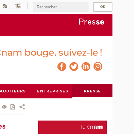
Pr
es
s
e
AUDITEURS
ENTREPRISES
PRESSE
es