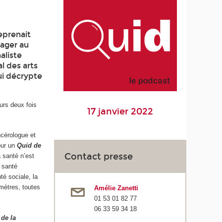
reprenait
nager au
aliste
l des arts
ui décrypte
urs deux fois
17 janvier 2022
ncérologue et
our un
Quid de
Contact presse
 santé n’est
 santé
té sociale, la
mètres, toutes
Amélie Zanetti
01 53 01 82 77
06 33 59 34 18
 de la