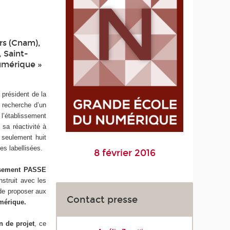
rs (Cnam),
, Saint-
numérique »
 président de la
a recherche d’un
 l’établissement
 sa réactivité à
 seulement huit
es labellisées.
8 février 2016
issement PASSE
nstruit avec les
 de proposer aux
Contact presse
umérique.
n de projet
, ce