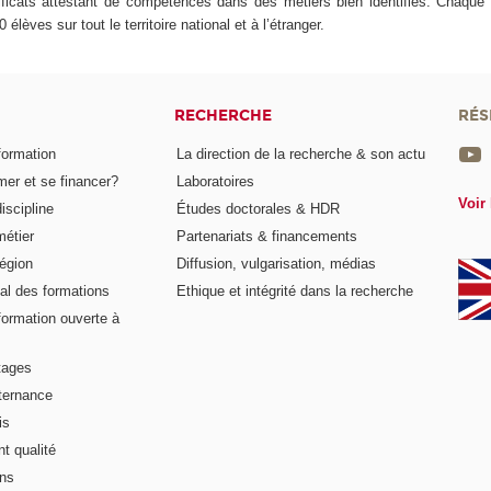
tificats attestant de compétences dans des métiers bien identifiés. Chaqu
élèves sur tout le territoire national et à l’étranger.
RECHERCHE
RÉS
formation
La direction de la recherche & son actu
er et se financer?
Laboratoires
Voir 
iscipline
Études doctorales & HDR
métier
Partenariats & financements
égion
Diffusion, vulgarisation, médias
al des formations
Ethique et intégrité dans la recherche
formation ouverte à
tages
lternance
is
t qualité
ons