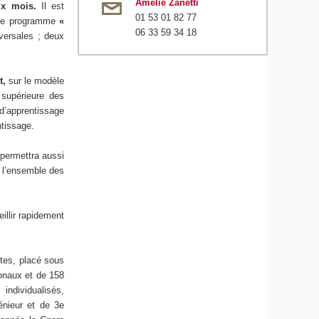
Amélie Zanetti
ix mois.
Il est
01 53 01 82 77
t le programme
«
06 33 59 34 18
versales ; deux
t,
sur le modèle
supérieure des
d’apprentissage
ntissage.
e
permettra aussi
à l’ensemble des
illir rapidement
ltes, placé sous
ionaux et de 158
individualisés,
énieur et de 3e