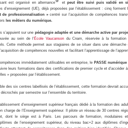
isant est organisé en alternance
et
peut être suivi puis validé en s
s d’enseignement (UE), déjà proposées par l’établissement : cinq formen
et de professionnalisation »
centré sur l’acquisition de compétences trans
vers
les métiers du numérique.
s s’appuient sur une
pédagogie adaptée et une démarche active par proje
uvée au sein de l’
École Vaucanson
du Cnam, réservée à la formation 
nels. Cette méthode permet aux stagiaires de se situer dans une démarche 
’acquisition de compétences nouvelles et facilitant l’apprentissage de l’appre
ompétences immédiatement utilisables en entreprise, le
PASSE numériqu
ivre leurs formations dans des certifications de premier cycle et d’accéder 
elles » proposées par l’établissement.
e des six centres labellisés de l’établissement, cette formation devrait accue
décrochés par semestre sur l’ensemble du territoire.
ablissement d’enseignement supérieur français dédié à la formation des adu
 en charge de l’Enseignement supérieur. Il pilote un réseau de 30 centres rég
t, dont le siège est à Paris. Les parcours de formation, modulaires et 
plômes de l’enseignement supérieur, du niveau bac+2 aux diplômes d’ing