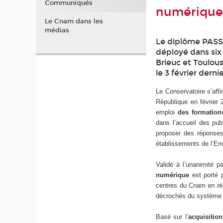
Communiqués
numérique
Le Cnam dans les
médias
Le diplôme PASSE
déployé dans six 
Brieuc et Toulous
le 3 février dernie
Le Conservatoire s’aff
République en février 
emploi
des formations
dans l’accueil des pub
proposer des réponse
établissements de l’Ens
Validé à l’unanimité p
numérique
est porté 
centres du Cnam en rég
décrochés du système 
Basé sur l’
acquisitio