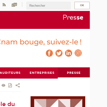
Pr
es
s
e
AUDITEURS
ENTREPRISES
PRESSE
le du