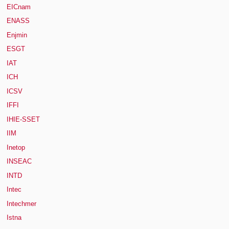
EICnam
ENASS
Enjmin
ESGT
IAT
ICH
ICSV
IFFI
IHIE-SSET
IIM
Inetop
INSEAC
INTD
Intec
Intechmer
Istna