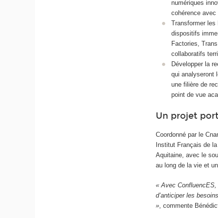
numériques innov
cohérence avec l
Transformer les 
dispositifs imm
Factories, Trans
collaboratifs ter
Développer la re
qui analyseront 
une filière de r
point de vue ac
Un projet por
Coordonné par le Cnam
Institut Français de
Aquitaine, avec le sou
au long de la vie et un
« Avec ConfluencES, n
d’anticiper les besoin
»
, commente Bénédict