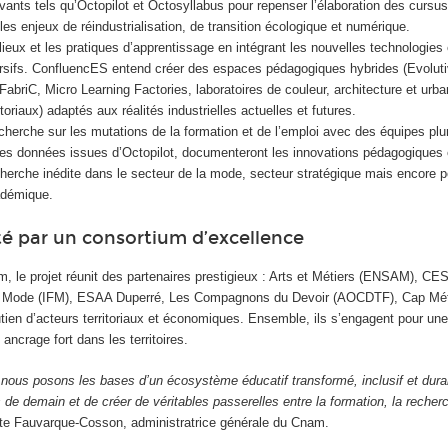
ants tels qu’Octopilot et Octosyllabus pour repenser l’élaboration des cursus
es enjeux de réindustrialisation, de transition écologique et numérique.
lieux et les pratiques d’apprentissage en intégrant les nouvelles technologies
ersifs. ConfluencES entend créer des espaces pédagogiques hybrides (Evoluti
FabriC, Micro Learning Factories, laboratoires de couleur, architecture et urba
ritoriaux) adaptés aux réalités industrielles actuelles et futures.
cherche sur les mutations de la formation et de l’emploi avec des équipes plur
les données issues d’Octopilot, documenteront les innovations pédagogiques 
echerche inédite dans le secteur de la mode, secteur stratégique mais encore 
adémique.
té par un consortium d’excellence
, le projet réunit des partenaires prestigieux : Arts et Métiers (ENSAM), C
 la Mode (IFM), ESAA Duperré, Les Compagnons du Devoir (AOCDTF), Cap Mét
tien d’acteurs territoriaux et économiques. Ensemble, ils s’engagent pour une
 ancrage fort dans les territoires.
ous posons les bases d’un écosystème éducatif transformé, inclusif et dura
s de demain et de créer de véritables passerelles entre la formation, la recherc
e Fauvarque-Cosson, administratrice générale du Cnam.