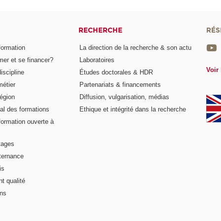
RECHERCHE
RÉS
formation
La direction de la recherche & son actu
er et se financer?
Laboratoires
Voir 
iscipline
Études doctorales & HDR
métier
Partenariats & financements
égion
Diffusion, vulgarisation, médias
al des formations
Ethique et intégrité dans la recherche
formation ouverte à
tages
lternance
is
t qualité
ons