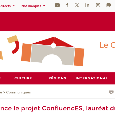
directs
Nos marques
E
CULTURE
RÉGIONS
INTERNATIONAL
se
Communiqués
nce le projet ConfluencES, lauréat d