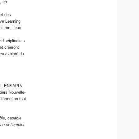
, en
 et des
ve Learning
nisme, lieux
idisciplinaires
et créeront
peu exploré du
ESI, ENSAPLV,
iers Nouvelle-
 formation tout
ble, capable
he et l’emploi.