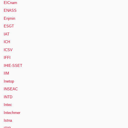
EICnam
ENASS
Enjmin
ESGT
IAT
ICH
ICSV
IFFI
IHIE-SSET
IIM
Inetop
INSEAC
INTD
Intec
Intechmer
Istna