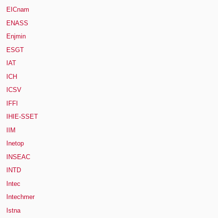
EICnam
ENASS
Enjmin
ESGT
IAT
ICH
ICSV
IFFI
IHIE-SSET
IIM
Inetop
INSEAC
INTD
Intec
Intechmer
Istna