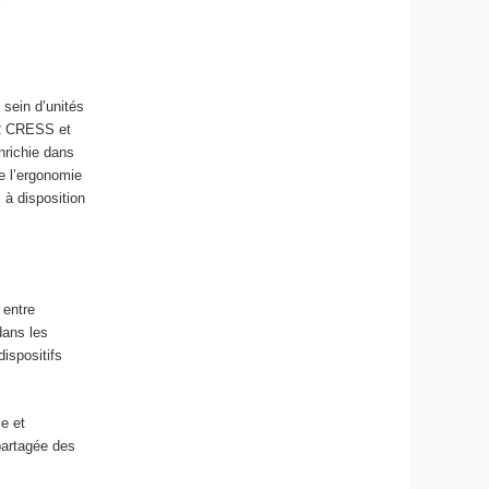
 sein d’unités
MR CRESS et
nrichie dans
e l’ergonomie
 à disposition
 entre
dans les
ispositifs
e et
 partagée des