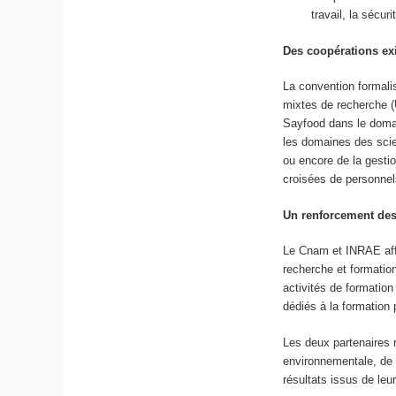
travail, la sécur
Des coopérations exi
La convention formalis
mixtes de recherche 
Sayfood dans le domai
les domaines des sci
ou encore de la gesti
croisées de personnel
Un renforcement des 
Le Cnam et INRAE affir
recherche et formatio
activités de formatio
dédiés à la formation 
Les deux partenaires r
environnementale, de l
résultats issus de le