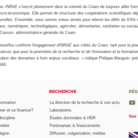
ec INRAE s’inscrit pleinement dans la volonté du Cnam de toujours allier form
cio-économique. Elle permet de structurer des coopérations scientifiques déj
uvelles. Ensemble, nous serons mieux armés pour relever les défis du XXIe si
ux, numériques, technologiques, agricoles, alimentaires, sanitaires ou sociau
Cosson, administratrice générale du Cnam.
jourd'hui confirme l'engagement d'INRAE aux côtés du Cnam, tant pour la pro
ces que pour la promotion de la recherche et de l'innovation et la formation 
, dans des domaines à forts enjeux sociétaux. »
indique Philippe Mauguin, pré
NRAE.
RECHERCHE
RÉS
formation
La direction de la recherche & son actu
er et se financer?
Laboratoires
Voir 
iscipline
Études doctorales & HDR
métier
Partenariats & financements
égion
Diffusion, vulgarisation, médias