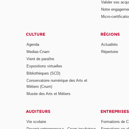
Valider ses acqu
Notre engagemen
Micro-certificati
CULTURE
RÉGIONS
Agenda
Actualités
Medias-Cnam
Répertoire
Vient de paraître
Expositions virtuelles
Bibliothèques (SCD)
Conservatoire numérique des Arts et
Métiers (Cnum)
Musée des Arts et Métiers
AUDITEURS
ENTREPRISES
Vie scolaire
Formations de C
Devenir entrepreneur.e - Cnam incubateur
Formations en a