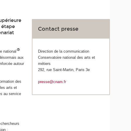
supérieure
e étape
Contact presse
enariat
e national
Direction de la communication
 désormais aux
Conservatoire national des arts et
nforcée autour
métiers
292, rue Saint-Martin, Paris 3e
formation des
presse@cnam.fr
les arts et
s au service
-chercheurs
ign ;