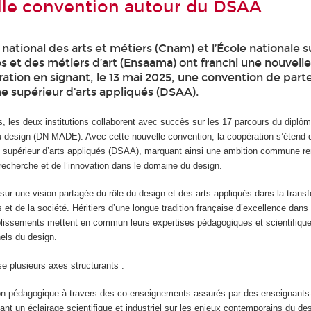
le convention autour du DSAA
national des arts et métiers (Cnam) et l’École nationale 
s et des métiers d’art (Ensaama) ont franchi une nouvell
ration en signant, le 13 mai 2025, une convention de part
e supérieur d’arts appliqués (DSAA).
, les deux institutions collaborent avec succès sur les 17 parcours du diplôm
du design (DN MADE). Avec cette nouvelle convention, la coopération s’étend
 supérieur d’arts appliqués (DSAA), marquant ainsi une ambition commune re
 recherche et de l’innovation dans le domaine du design.
sur une vision partagée du rôle du design et des arts appliqués dans la trans
 et de la société. Héritiers d’une longue tradition française d’excellence dans 
blissements mettent en commun leurs expertises pédagogiques et scientifique
nels du design.
e plusieurs axes structurants :
on pédagogique à travers des co-enseignements assurés par des enseignants
nt un éclairage scientifique et industriel sur les enjeux contemporains du des