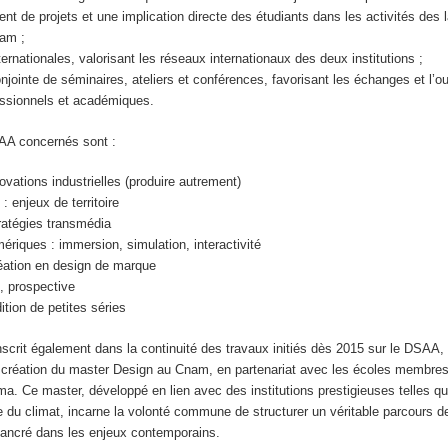
t de projets et une implication directe des étudiants dans les activités des 
am ;
ternationales, valorisant les réseaux internationaux des deux institutions ;
onjointe de séminaires, ateliers et conférences, favorisant les échanges et l’o
essionnels et académiques.
AA concernés sont :
ovations industrielles (produire autrement)
: enjeux de territoire
ratégies transmédia
riques : immersion, simulation, interactivité
réation en design de marque
u, prospective
dition de petites séries
scrit également dans la continuité des travaux initiés dès 2015 sur le DSAA, 
a création du master Design au Cnam, en partenariat avec les écoles membres
. Ce master, développé en lien avec des institutions prestigieuses telles que
e du climat, incarne la volonté commune de structurer un véritable parcours d
 ancré dans les enjeux contemporains.