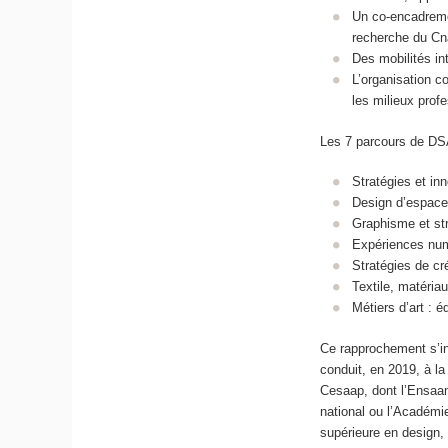
Un co-encadremen
recherche du Cn
Des mobilités in
L’organisation c
les milieux prof
Les 7 parcours de DS
Stratégies et inn
Design d’espace 
Graphisme et st
Expériences numé
Stratégies de c
Textile, matéria
Métiers d’art : é
Ce rapprochement s’in
conduit, en 2019, à l
Cesaap, dont l’Ensaama
national ou l’Académi
supérieure en design,