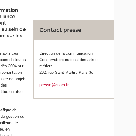
ormation
lliance
ent
 au sein de
Contact presse
re sur les
établis ces
Direction de la communication
accès de toutes
Conservatoire national des arts et
é dès 2004 sur
métiers
réorientation
292, rue Saint-Martin, Paris 3e
aire de projets
presse@cnam.fr
 des
titue un atout
tifique de
 de gestion du
illeurs, le
ue, en
Enfin, la