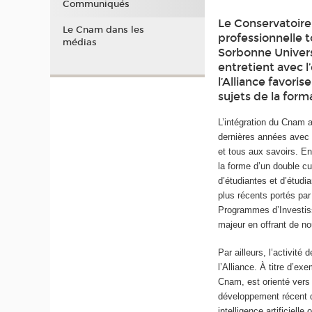
Communiqués
Le Conservatoire 
Le Cnam dans les
professionnelle t
médias
Sorbonne Univers
entretient avec 
l’Alliance favori
sujets de la form
L’intégration du Cnam a
dernières années avec 
et tous aux savoirs. En
la forme d’un double cu
d’étudiantes et d’étud
plus récents portés pa
Programmes d’Investiss
majeur en offrant de no
Par ailleurs, l’activit
l’Alliance. À titre d’
Cnam, est orienté vers 
développement récent d
intelligence artificiell