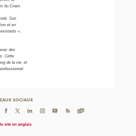
iers du Cnam.
rsité. Son
tion et en
 existants »
,
 avec des
s. Cette
ng de la vie, et
professionnel
EAUX SOCIAUX
le site en anglais