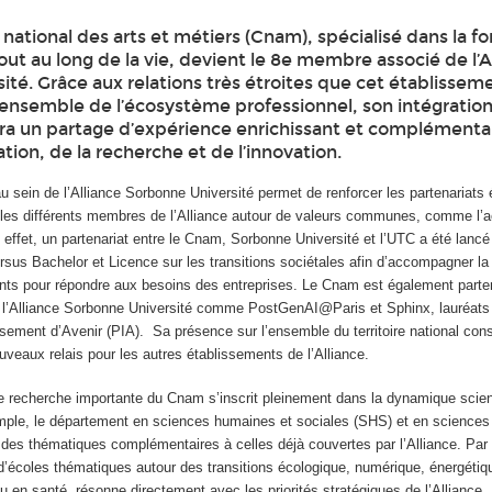
national des arts et métiers (Cnam), spécialisé dans la f
out au long de la vie, devient le 8e membre associé de l’A
ité. Grâce aux relations très étroites que cet établissem
l’ensemble de l’écosystème professionnel, son intégration
sera un partage d’expérience enrichissant et complémentai
ation, de la recherche et de l’innovation.
u sein de l’Alliance Sorbonne Université permet de renforcer les partenariats 
les différents membres de l’Alliance autour de valeurs communes, comme l’
 effet, un partenariat entre le Cnam, Sorbonne Université et l’UTC a été lanc
rsus Bachelor et Licence sur les transitions sociétales afin d’accompagner la 
iants pour répondre aux besoins des entreprises. Le Cnam est également parten
r l’Alliance Sorbonne Université comme PostGenAI@Paris et Sphinx, lauréats
ement d’Avenir (PIA). Sa présence sur l’ensemble du territoire national cons
uveaux relais pour les autres établissements de l’Alliance.
é de recherche importante du Cnam s’inscrit pleinement dans la dynamique scien
exemple, le département en sciences humaines et sociales (SHS) et en sciences
des thématiques complémentaires à celles déjà couvertes par l’Alliance. Par a
’écoles thématiques autour des transitions écologique, numérique, énergétiq
e ou en santé, résonne directement avec les priorités stratégiques de l’Alliance. 