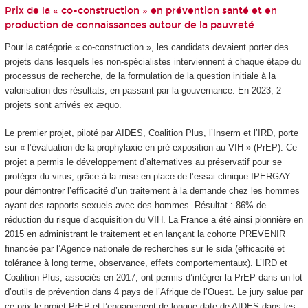
Prix de la « co-construction » en prévention santé et en
production de connaissances autour de la pauvreté
Pour la catégorie « co-construction », les candidats devaient porter des
projets dans lesquels les non-spécialistes interviennent à chaque étape du
processus de recherche, de la formulation de la question initiale à la
valorisation des résultats, en passant par la gouvernance. En 2023, 2
projets sont arrivés ex æquo.
Le premier projet, piloté par AIDES, Coalition Plus, l’Inserm et l’IRD, porte
sur « l’évaluation de la prophylaxie en pré-exposition au VIH » (PrEP). Ce
projet a permis le développement d’alternatives au préservatif pour se
protéger du virus, grâce à la mise en place de l’essai clinique IPERGAY
pour démontrer l’efficacité d’un traitement à la demande chez les hommes
ayant des rapports sexuels avec des hommes. Résultat : 86% de
réduction du risque d’acquisition du VIH. La France a été ainsi pionnière en
2015 en administrant le traitement et en lançant la cohorte PREVENIR
financée par l’Agence nationale de recherches sur le sida (efficacité et
tolérance à long terme, observance, effets comportementaux). L’IRD et
Coalition Plus, associés en 2017, ont permis d’intégrer la PrEP dans un lot
d’outils de prévention dans 4 pays de l’Afrique de l’Ouest. Le jury salue par
ce prix le projet PrEP et l’engagement de longue date de AIDES dans les