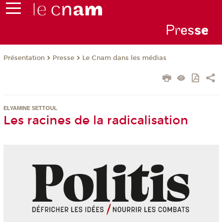
Pr
es
s
e
Présentation
Presse
Le Cnam dans les médias
ELYAMINE SETTOUL
Les racines de la radicalisation