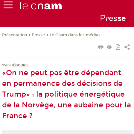
Pr
es
s
e
Présentation
Presse
Le Cnam dans les médias
YVES JÉGOUREL
«On ne peut pas être dépendant
en permanence des décisions de
Trump» : la politique énergétique
de la Norvège, une aubaine pour la
France ?