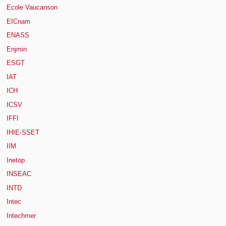
Ecole Vaucanson
EICnam
ENASS
Enjmin
ESGT
IAT
ICH
ICSV
IFFI
IHIE-SSET
IIM
Inetop
INSEAC
INTD
Intec
Intechmer