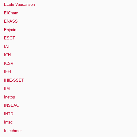
Ecole Vaucanson
EICnam
ENASS
Enjmin
ESGT
IAT
ICH
ICSV
IFFI
IHIE-SSET
IIM
Inetop
INSEAC
INTD
Intec
Intechmer