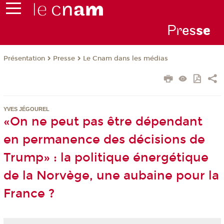
Pr
es
s
e
Présentation
Presse
Le Cnam dans les médias
YVES JÉGOUREL
«On ne peut pas être dépendant
en permanence des décisions de
Trump» : la politique énergétique
de la Norvège, une aubaine pour la
France ?