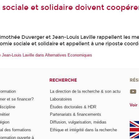
 sociale et solidaire doivent coopére
imothée Duverger et Jean-Louis Laville rappellent les m
omie sociale et solidaire et appellent à une riposte coor
 de Jean-Louis Laville dans Alternatives Economiques
RECHERCHE
RÉS
formation
La direction de la recherche & son actu
er et se financer?
Laboratoires
Voir 
iscipline
Études doctorales & HDR
métier
Partenariats & financements
égion
Diffusion, vulgarisation, médias
al des formations
Ethique et intégrité dans la recherche
formation ouverte à