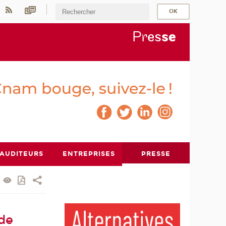
Pr
es
s
e
AUDITEURS
ENTREPRISES
PRESSE
 de