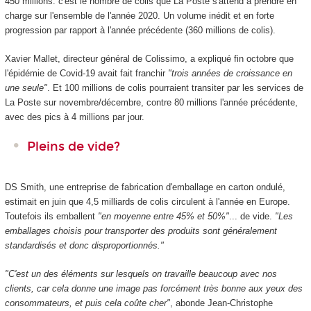
450 millions: c'est le nombre de colis que La Poste s'attend à prendre en
charge sur l'ensemble de l'année 2020. Un volume inédit et en forte
progression par rapport à l'année précédente (360 millions de colis).
Xavier Mallet, directeur général de Colissimo, a expliqué fin octobre que
l'épidémie de Covid-19 avait fait franchir
"trois années de croissance en
une seule"
. Et 100 millions de colis pourraient transiter par les services de
La Poste sur novembre/décembre, contre 80 millions l'année précédente,
avec des pics à 4 millions par jour.
Pleins de vide?
DS Smith, une entreprise de fabrication d'emballage en carton ondulé,
estimait en juin que 4,5 milliards de colis circulent à l'année en Europe.
Toutefois ils emballent
"en moyenne entre 45% et 50%"
... de vide.
"Les
emballages choisis pour transporter des produits sont généralement
standardisés et donc disproportionnés."
"C'est un des éléments sur lesquels on travaille beaucoup avec nos
clients, car cela donne une image pas forcément très bonne aux yeux des
consommateurs, et puis cela coûte cher"
, abonde Jean-Christophe