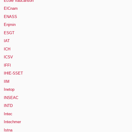
Ecole Vaucanson
EICnam
ENASS
Enjmin
ESGT
IAT
ICH
ICSV
IFFI
IHIE-SSET
IIM
Inetop
INSEAC
INTD
Intec
Intechmer
Istna