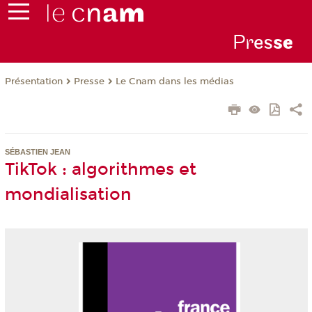
Pr
es
s
e
Présentation
Presse
Le Cnam dans les médias
SÉBASTIEN JEAN
TikTok : algorithmes et
mondialisation