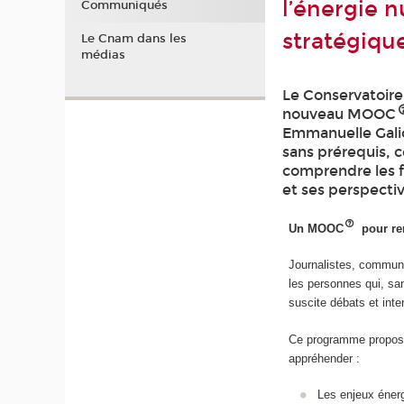
l’énergie 
Communiqués
stratégiqu
Le Cnam dans les
médias
Le Conservatoire 
nouveau MOOC
Emmanuelle Galic
sans prérequis, c
comprendre les f
et ses perspectiv
Un MOOC
pour ren
Journalistes, communi
les personnes qui, sans
suscite débats et int
Ce programme propose 
appréhender :
Les enjeux énerg