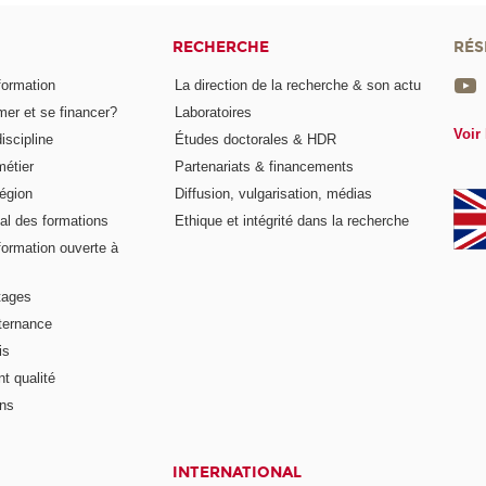
RECHERCHE
RÉS
formation
La direction de la recherche & son actu
er et se financer?
Laboratoires
Voir 
iscipline
Études doctorales & HDR
métier
Partenariats & financements
égion
Diffusion, vulgarisation, médias
al des formations
Ethique et intégrité dans la recherche
formation ouverte à
tages
lternance
is
t qualité
ons
INTERNATIONAL