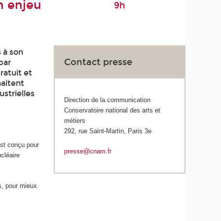
n enjeu
9h
s à son
Contact presse
par
ratuit et
haitent
strielles
Direction de la communication
Conservatoire national des arts et
métiers
292, rue Saint-Martin, Paris 3e
st conçu pour
presse@cnam.fr
ucléaire
s, pour mieux