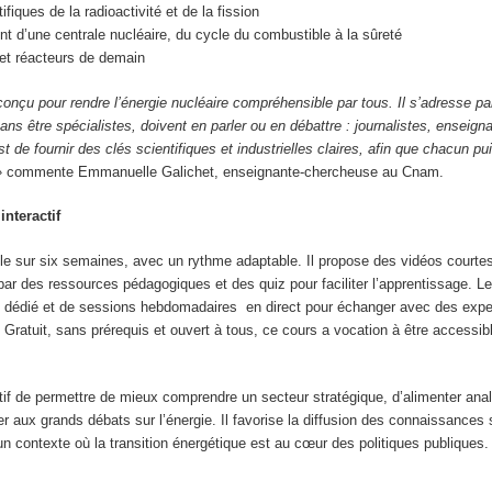
fiques de la radioactivité et de la fission
t d’une centrale nucléaire, du cycle du combustible à la sûreté
 et réacteurs de demain
onçu pour rendre l’énergie nucléaire compréhensible par tous. Il s’adresse pa
sans être spécialistes, doivent en parler ou en débattre : journalistes, enseign
st de fournir des clés scientifiques et industrielles claires, afin que chacun pu
»
commente Emmanuelle Galichet, enseignante-chercheuse au Cnam.
interactif
e sur six semaines, avec un rythme adaptable. Il propose des vidéos courtes
ar des ressources pédagogiques et des quiz pour faciliter l’apprentissage. Le
m dédié et de sessions hebdomadaires en direct pour échanger avec des expe
. Gratuit, sans prérequis et ouvert à tous, ce cours a vocation à être accessib
tif de permettre de mieux comprendre un secteur stratégique, d’alimenter ana
per aux grands débats sur l’énergie. Il favorise la diffusion des connaissances 
 un contexte où la transition énergétique est au cœur des politiques publiques.