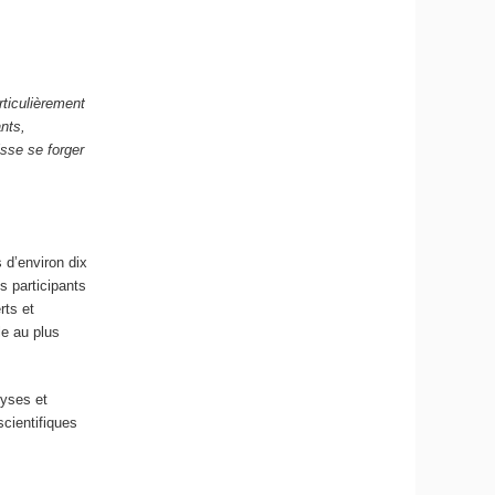
rticulièrement
ants,
isse se forger
 d’environ dix
s participants
rts et
le au plus
lyses et
scientifiques