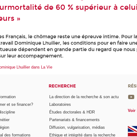
urmortalité de 60 % supérieur à celu
urs »
es Français, le chômage reste une épreuve intime. Pour l
avail Dominique Lhuilier, les conditions pour en faire un
uctueuse dépendent en grande partie du regard que nous 
 sur leur accompagnement.
Dominique Lhuillier dans La Vie
RECHERCHE
RÉS
formation
La direction de la recherche & son actu
er et se financer?
Laboratoires
Voir 
iscipline
Études doctorales & HDR
métier
Partenariats & financements
égion
Diffusion, vulgarisation, médias
al des formations
Ethique et intégrité dans la recherche