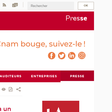
Pr
es
s
e
AUDITEURS
ENTREPRISES
PRESSE
à un